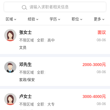
在校学生工作经验
本科
行政后勤
建筑装潢
确定
区域
经验
学历
职位
更多
三年以上工作经验
硕士
销售岗位
教师
张女士
面议
四年以上工作经验
博士
文员
护士
08-06
不限区域
全职
高中
五年以上工作经验
财务会计
传单派发
文员
十年以上工作经验
超市零售
促销导购
邓先生
2000-3000元
网络IT
保健按摩
08-06
不限区域
全职
家政/保安
快递员
前台接待
收银员
技术员/工程师
卢女士
3000-4000元
08-06
水电/机修
部门经理
不限区域
全职
大专