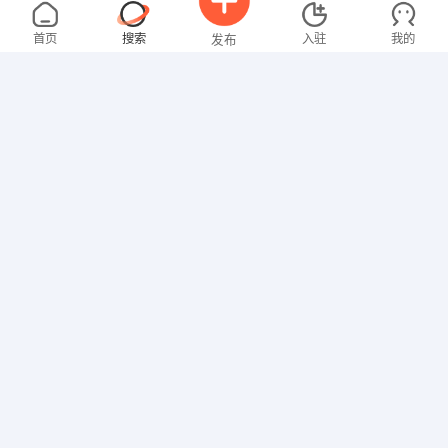
罗女士
4000-5000元
08-04
不限区域
全职
本科
首页
搜索
入驻
我的
发布
教师
陈女士
面议
08-04
本科
招聘信息
求职简历
文员
刘先生
3000-4000元
08-04
不限区域
全职
行政/后勤
俞女士
面议
08-04
不限区域
全职
本科